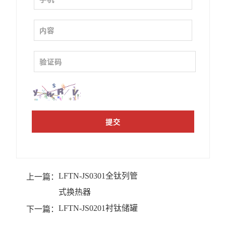
LFTN-JS0301全钛列管
上一篇：
式换热器
LFTN-JS0201衬钛储罐
下一篇：