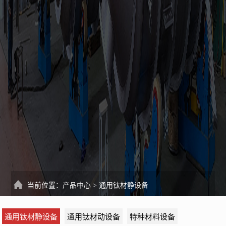
当前位置：
产品中心
>
通用钛材静设备
通用钛材静设备
通用钛材动设备
特种材料设备