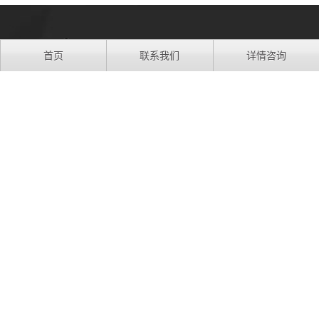
首页
联系我们
详情咨询
地址：江苏省苏州市吴中区胥口镇浦庄大道3988号
手机：13806133916
电话：0512-66538296
QQ：277591008
微信：13806133916
友情链接:
龙峰钛镍