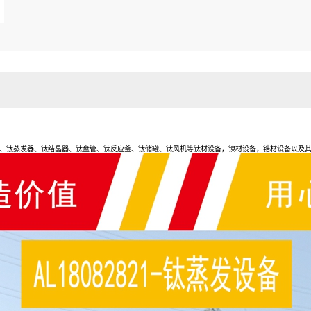
、钛蒸发器、钛结晶器、钛盘管、钛反应釜、钛储罐、钛风机等钛材设备，镍材设备，锆材设备以及