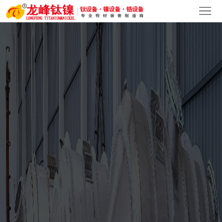
首
页
关
于
产
我
品
新
们
中
闻
客
心
中
户
人
心
案
才
联
例
招
系
聘
我
们