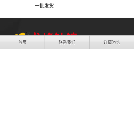
一批发货
首页
联系我们
详情咨询
地址：江苏省苏州市吴中区胥口镇浦庄大道3988号
手机：13806133916
电话：0512-66538296
QQ：277591008
微信：13806133916
友情链接:
龙峰钛镍