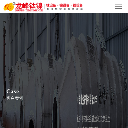
首
页
关
于
产
我
品
新
们
中
闻
客
心
中
户
人
心
案
才
联
Case
例
招
系
客户案例
聘
我
们