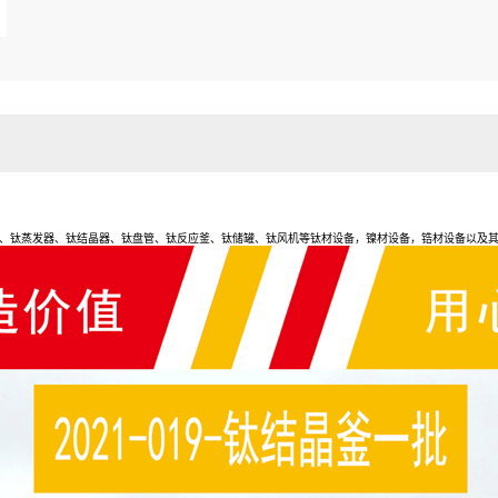
、钛蒸发器、钛结晶器、钛盘管、钛反应釜、钛储罐、钛风机等钛材设备，镍材设备，锆材设备以及