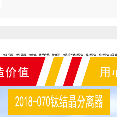
、钛蒸发器、钛结晶器、钛盘管、钛反应釜、钛储罐、钛风机等钛材设备，镍材设备，锆材设备以及