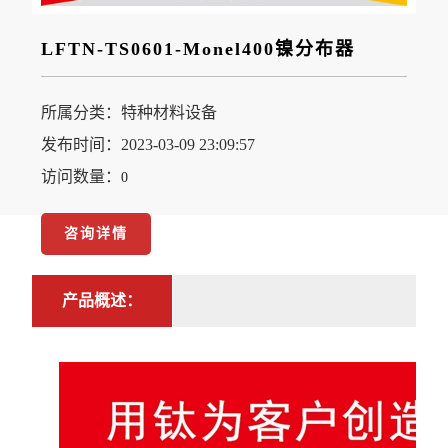
LFTN-TS0601-Monel400镍分布器
所属分类：
特种材料设备
发布时间：2023-03-09 23:09:57
访问数量：
0
咨询详情
产品概述：