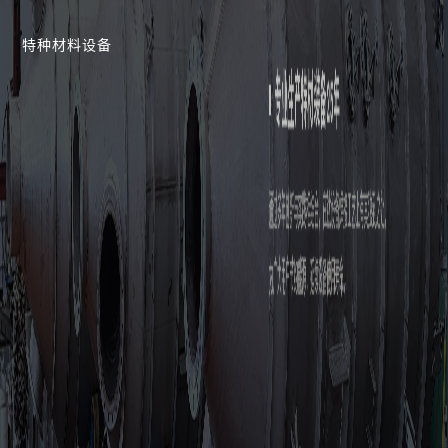
特种材料设备