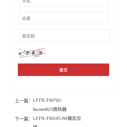
LFTN-TS0702-
上一篇：
Inconel625换热器
LFTN-TS0105-N6镍反应
下一篇：