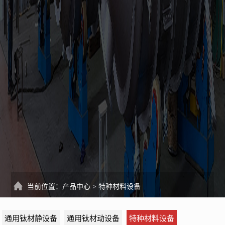
当前位置：
产品中心
>
特种材料设备
通用钛材静设备
通用钛材动设备
特种材料设备