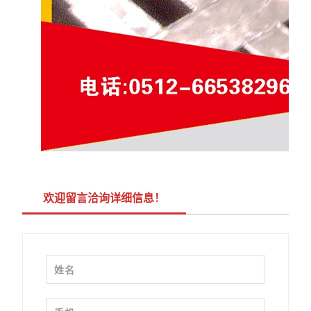
欢迎留言洽询详细信息！