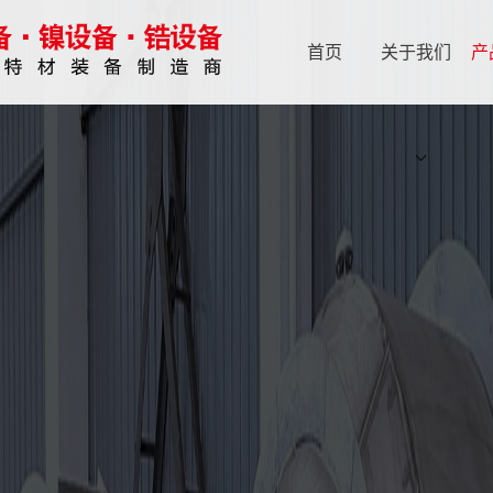
首页
关于我们
产