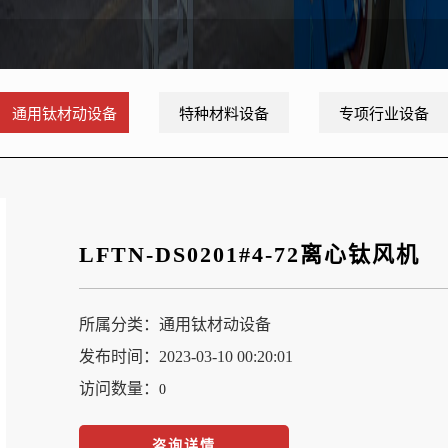
通用钛材动设备
特种材料设备
专项行业设备
LFTN-DS0201#4-72离心钛风机
所属分类：
通用钛材动设备
发布时间：2023-03-10 00:20:01
访问数量：
0
咨询详情