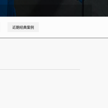
近期经典案例