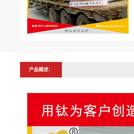
产品概述：