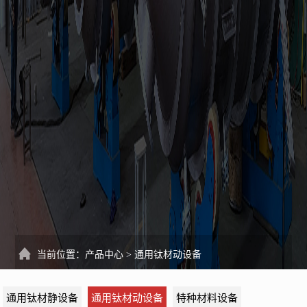
当前位置：
产品中心
>
通用钛材动设备
通用钛材静设备
通用钛材动设备
特种材料设备