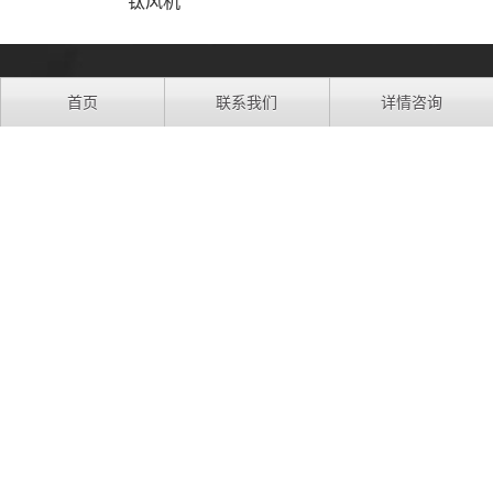
钛风机
首页
联系我们
详情咨询
地址：江苏省苏州市吴中区胥口镇浦庄大道3988号
手机：13806133916
电话：0512-66538296
QQ：277591008
微信：13806133916
友情链接:
龙峰钛镍