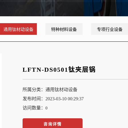
通用钛材动设备
特种材料设备
专项行业设备
LFTN-DS0501钛夹层锅
所属分类：
通用钛材动设备
发布时间：2023-03-10 00:29:37
访问数量：
0
咨询详情