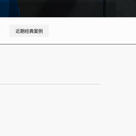
近期经典案例