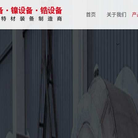
首页
关于我们
产