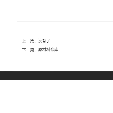
没有了
上一篇：
原材料仓库
下一篇：
地址：江苏省苏州市吴中区胥口镇浦庄大道3988号