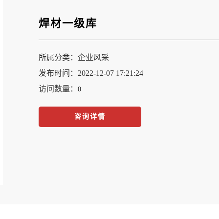
焊材一级库
所属分类：
企业风采
发布时间：2022-12-07 17:21:24
访问数量：
0
咨询详情