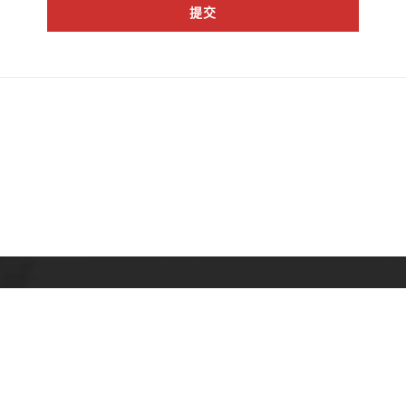
手机：13806133916