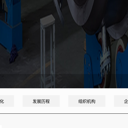
化
发展历程
组织机构