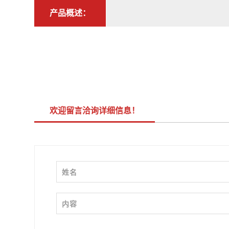
产品概述：
欢迎留言洽询详细信息！